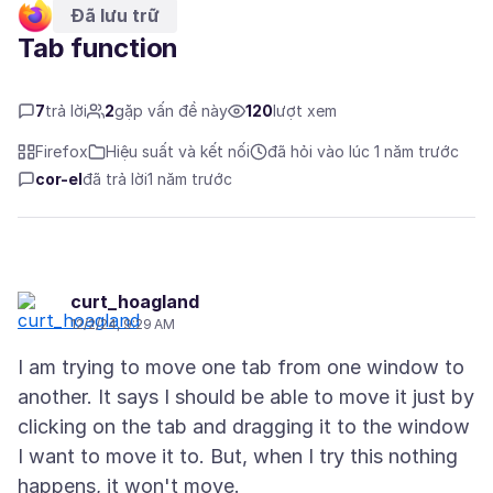
Đã lưu trữ
Tab function
7
trả lời
2
gặp vấn đề này
120
lượt xem
Firefox
Hiệu suất và kết nối
đã hỏi vào lúc 1 năm trước
cor-el
đã trả lời
1 năm trước
curt_hoagland
12/2/24, 9:29 AM
I am trying to move one tab from one window to
another. It says I should be able to move it just by
clicking on the tab and dragging it to the window
I want to move it to. But, when I try this nothing