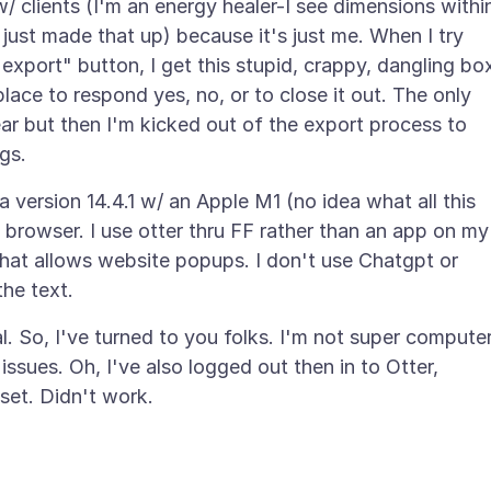
w/ clients (I'm an energy healer-I see dimensions withi
 just made that up) because it's just me. When I try
"export" button, I get this stupid, crappy, dangling bo
ce to respond yes, no, or to close it out. The only
ear but then I'm kicked out of the export process to
ersion 14.4.1 w/ an Apple M1 (no idea what all this
t browser. I use otter thru FF rather than an app on my
t that allows website popups. I don't use Chatgpt or
. So, I've turned to you folks. I'm not super compute
issues. Oh, I've also logged out then in to Otter,