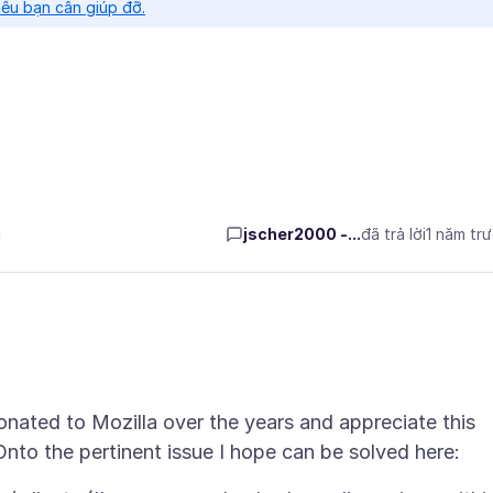
nếu bạn cần giúp đỡ.
c
jscher2000 -...
đã trả lời
1 năm tr
onated to Mozilla over the years and appreciate this