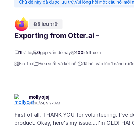
Chủ đề này đã được lưu trữ.
Vui lòng hỏi một câu hỏi mới 
Đã lưu trữ
Exporting from Otter.ai -
1
trả lời
0
gặp vấn đề này
100
lượt xem
Firefox
Hiệu suất và kết nối
đã hỏi vào lúc 1 năm trướ
mollyojsj
10/30/24, 9:27 AM
First of all, THANK YOU for volunteering. I've d