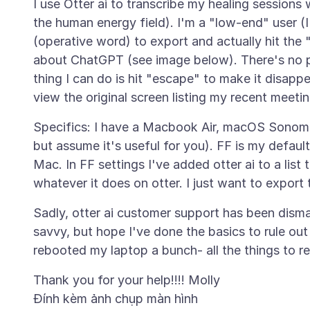
I use Otter ai to transcribe my healing sessions 
the human energy field). I'm a "low-end" user (I
(operative word) to export and actually hit the 
about ChatGPT (see image below). There's no pla
thing I can do is hit "escape" to make it disapp
Specifics: I have a Macbook Air, macOS Sonoma v
but assume it's useful for you). FF is my defaul
Mac. In FF settings I've added otter ai to a lis
Sadly, otter ai customer support has been dismal
savvy, but hope I've done the basics to rule out 
Đính kèm ảnh chụp màn hình