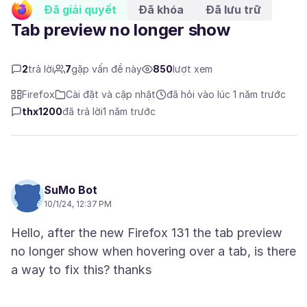
Đã giải quyết
Đã khóa
Đã lưu trữ
Tab preview no longer show
2
trả lời
7
gặp vấn đề này
850
lượt xem
Firefox
Cài đặt và cập nhật
đã hỏi vào lúc 1 năm trước
thx1200
đã trả lời
1 năm trước
SuMo Bot
10/1/24, 12:37 PM
Hello, after the new Firefox 131 the tab preview
no longer show when hovering over a tab, is there