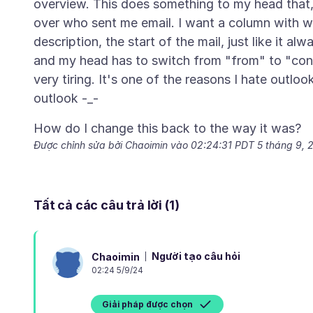
overview. This does something to my head that, 
over who sent me email. I want a column with who
description, the start of the mail, just like it alw
and my head has to switch from "from" to "cont
very tiring. It's one of the reasons I hate outlo
Được chỉnh sửa bởi Chaoimin vào
02:24:31 PDT 5 tháng 9, 
Tất cả các câu trả lời (1)
Người tạo câu hỏi
Chaoimin
02:24 5/9/24
Giải pháp được chọn