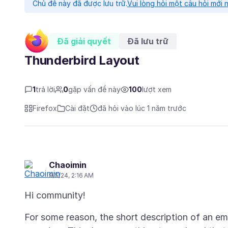
Chủ đề này đã được lưu trữ.
Vui lòng hỏi một câu hỏi mới 
Đã giải quyết
Đã lưu trữ
Thunderbird Layout
1
trả lời
0
gặp vấn đề này
100
lượt xem
Firefox
Cài đặt
đã hỏi vào lúc 1 năm trước
Chaoimin
9/5/24, 2:16 AM
For some reason, the short description of an ema