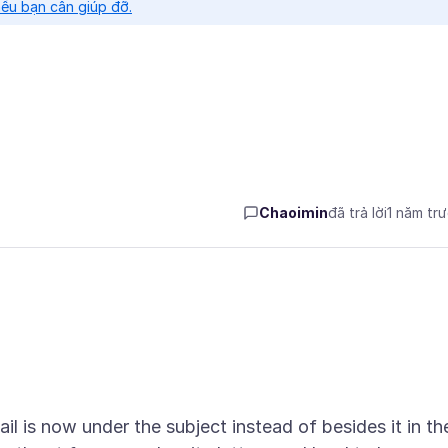
nếu bạn cần giúp đỡ.
Chaoimin
đã trả lời
1 năm tr
il is now under the subject instead of besides it in th