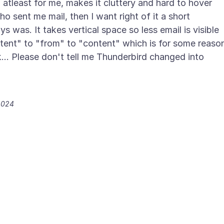
atleast for me, makes it cluttery and hard to hover
 sent me mail, then I want right of it a short
ays was. It takes vertical space so less email is visible
ent" to "from" to "content" which is for some reaso
ok... Please don't tell me Thunderbird changed into
2024