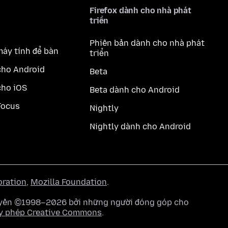
Firefox dành cho nhà phát
triển
Phiên bản dành cho nhà phát
máy tính để bàn
triển
cho Android
Beta
cho iOS
Beta dành cho Android
Focus
Nightly
Nightly dành cho Android
oration
,
Mozilla Foundation
.
quyền ©1998–2026 bởi những người đóng góp cho
y phép Creative Commons
.