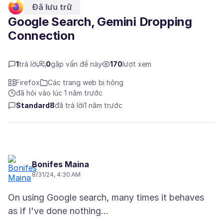
Đã lưu trữ
Google Search, Gemini Dropping
Connection
1
trả lời
0
gặp vấn đề này
170
lượt xem
Firefox
Các trang web bị hỏng
đã hỏi vào lúc 1 năm trước
Standard8
đã trả lời
1 năm trước
Bonifes Maina
8/31/24, 4:30 AM
On using Google search, many times it behaves