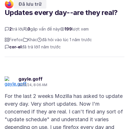
Đã lưu trữ
Updates every day--are they real?
2
trả lời
0
gặp vấn đề này
199
lượt xem
Firefox
Khác
đã hỏi vào lúc 1 năm trước
cor-el
đã trả lời
1 năm trước
gayle.goff
8/29/24, 8:06 AM
For the last 2 weeks Mozilla has asked to update
every day. Very short updates. Now I'm
concerned if they are real. I can't find any sort of
"update schedule" and understand it varies
depending on use. I use firefox every day and