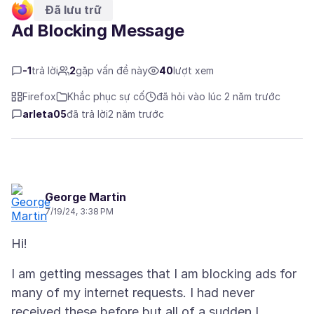
Đã lưu trữ
Ad Blocking Message
-1
trả lời
2
gặp vấn đề này
40
lượt xem
Firefox
Khắc phục sự cố
đã hỏi vào lúc 2 năm trước
arleta05
đã trả lời
2 năm trước
George Martin
7/19/24, 3:38 PM
I am getting messages that I am blocking ads for
many of my internet requests. I had never
received these before but all of a sudden I