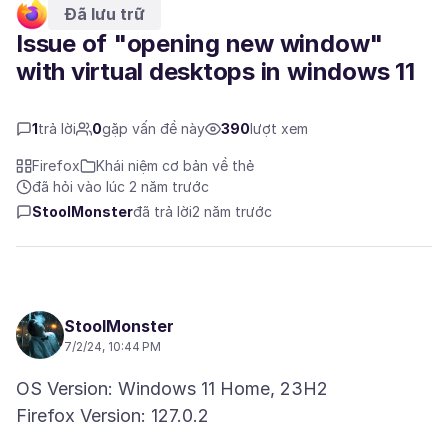
Đã lưu trữ
Issue of "opening new window"
with virtual desktops in windows 11
1
trả lời
0
gặp vấn đề này
390
lượt xem
Firefox
Khái niệm cơ bản về thẻ
đã hỏi vào lúc 2 năm trước
StoolMonster
đã trả lời
2 năm trước
StoolMonster
7/2/24, 10:44 PM
OS Version: Windows 11 Home, 23H2