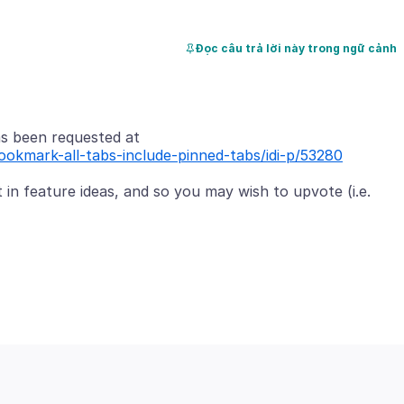
Đọc câu trả lời này trong ngữ cảnh
bookmark-all-tabs-include-pinned-tabs/idi-p/53280
t in feature ideas, and so you may wish to upvote (i.e.