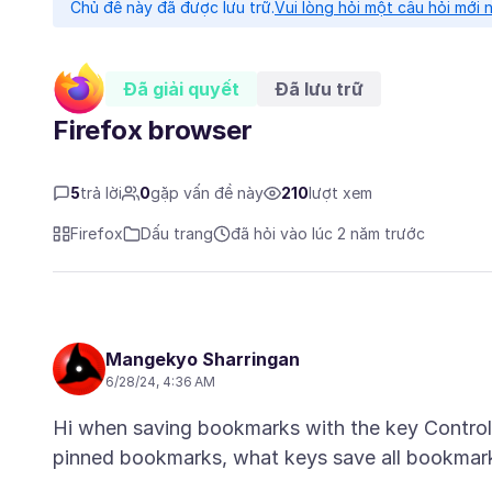
Chủ đề này đã được lưu trữ.
Vui lòng hỏi một câu hỏi mới 
Đã giải quyết
Đã lưu trữ
Firefox browser
5
trả lời
0
gặp vấn đề này
210
lượt xem
Firefox
Dấu trang
đã hỏi vào lúc 2 năm trước
Mangekyo Sharringan
6/28/24, 4:36 AM
Hi when saving bookmarks with the key Control+