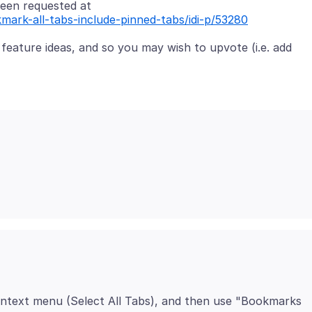
kmark-all-tabs-include-pinned-tabs/idi-p/53280
n feature ideas, and so you may wish to upvote (i.e. add
context menu (Select All Tabs), and then use "Bookmarks