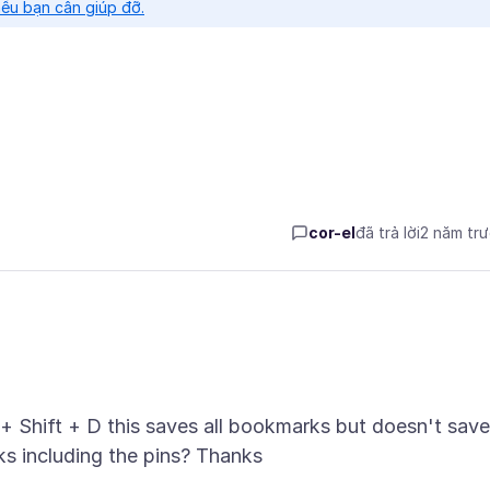
nếu bạn cần giúp đỡ.
cor-el
đã trả lời
2 năm tr
 Shift + D this saves all bookmarks but doesn't save