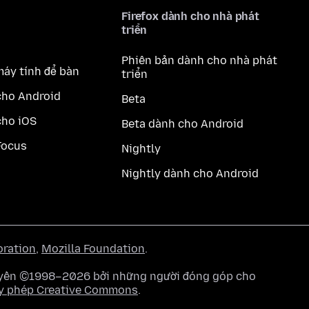
Firefox dành cho nhà phát
triển
Phiên bản dành cho nhà phát
máy tính để bàn
triển
cho Android
Beta
cho iOS
Beta dành cho Android
Focus
Nightly
Nightly dành cho Android
oration
,
Mozilla Foundation
.
quyền ©1998–2026 bởi những người đóng góp cho
y phép Creative Commons
.