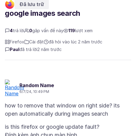
Đã lưu trữ
google images search
4
trả lời
0
gặp vấn đề này
119
lượt xem
Firefox
Cài đặt
đã hỏi vào lúc 2 năm trước
Paul
đã trả lời
2 năm trước
Random Name
6/7/24, 10:49 PM
how to remove that window on right side? its
Đính kèm ảnh chụp màn hình