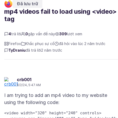
Đã lưu trữ
mp4 videos fail to load using <video>
tag
4
trả lời
0
gặp vấn đề này
309
lượt xem
Firefox
Khắc phục sự cố
đã hỏi vào lúc 2 năm trước
TyDraniu
đã trả lời
2 năm trước
crb001
6/2/24, 5:47 AM
I am trying to add an mp4 video to my website
<video width="320" height="240" controls>
