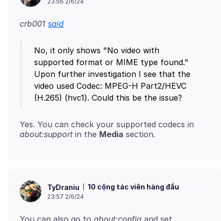
23:56 2/6/24
crb001
said
No, it only shows "No video with
supported format or MIME type found."
Upon further investigation I see that the
video used Codec: MPEG-H Part2/HEVC
Yes. You can check your supported codecs in
about:support
in the
Media
10 cộng tác viên hàng đầu
TyDraniu
23:57 2/6/24
You can also go to
about:config
and set