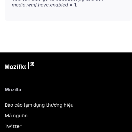
media.wmf.hevc.enabled
=
1
Mozilla
Báo cáo lạm dụng thương hiệu
Mã nguồn
Twitter