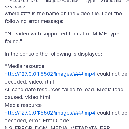
  <source src="images/###.mp4" type="video/mp4">

</video>
where ### is the name of the video file. I get the
"No video with supported format or MIME type
"Media resource
http://127.0.0.1:5502/images/###.mp4
could not be
decoded. video.html
All candidate resources failed to load. Media load
paused. video.html
Media resource
http://127.0.0.1:5502/images/###.mp4
could not be
decoded, error: Error Code:
NS_ERROR_DOM_MEDIA_METADATA_ERR