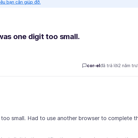
nếu bạn cần giúp đỡ.
as one digit too small.
cor-el
đã trả lời
2 năm tr
t too small. Had to use another browser to complete t