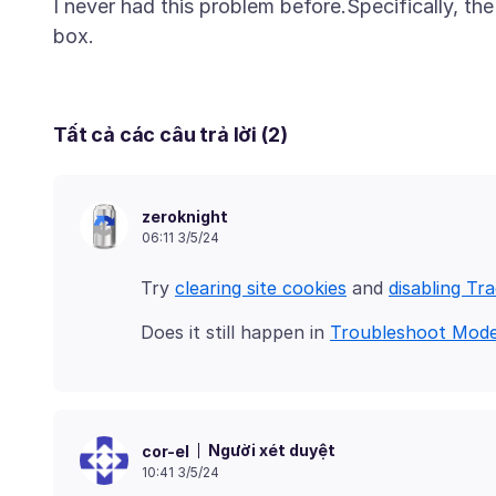
I never had this problem before.Specifically, the 
Tất cả các câu trả lời (2)
zeroknight
06:11 3/5/24
Try
clearing site cookies
and
disabling Tr
Does it still happen in
Troubleshoot Mod
Người xét duyệt
cor-el
10:41 3/5/24