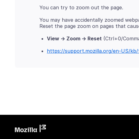
You may have accidentally zoomed webpa
View -> Zoom -> Reset
(Ctrl+0/Comma
https://support.mozilla.org/en-US/kb