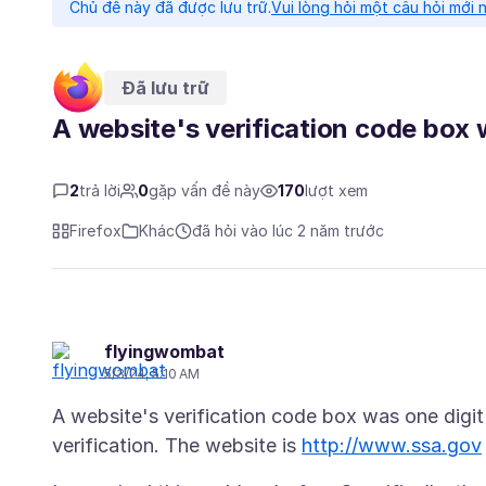
Chủ đề này đã được lưu trữ.
Vui lòng hỏi một câu hỏi mới 
Đã lưu trữ
A website's verification code box w
2
trả lời
0
gặp vấn đề này
170
lượt xem
Firefox
Khác
đã hỏi vào lúc 2 năm trước
flyingwombat
5/3/24, 5:10 AM
A website's verification code box was one digi
verification. The website is
http://www.ssa.gov