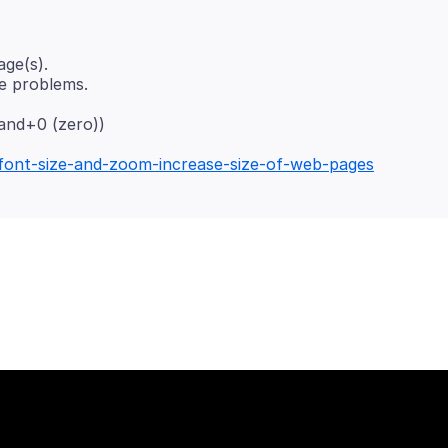
ge(s).
nd+0 (zero))
/font-size-and-zoom-increase-size-of-web-pages