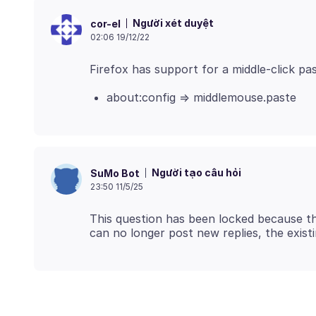
Người xét duyệt
cor-el
02:06 19/12/22
about:config => middlemouse.paste
Người tạo câu hỏi
SuMo Bot
23:50 11/5/25
This question has been locked because th