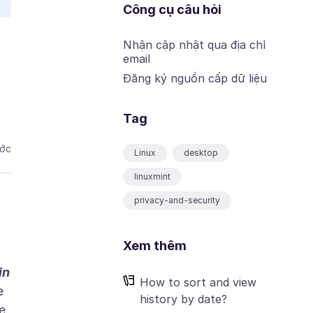
Công cụ câu hỏi
Nhận cập nhật qua địa chỉ
email
Đăng ký nguồn cấp dữ liệu
Tag
ước
Linux
desktop
linuxmint
privacy-and-security
Xem thêm
in
How to sort and view
e
history by date?
e