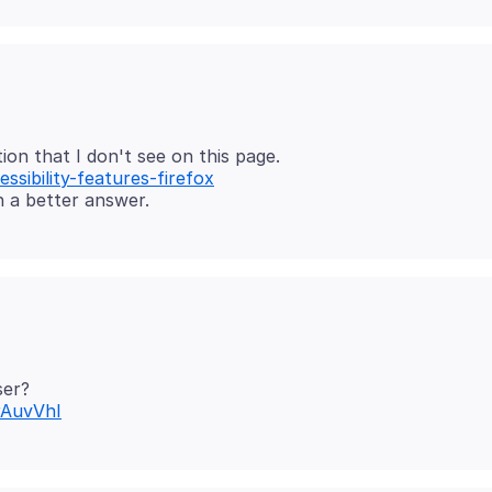
ssibility-features-firefox
rAuvVhI