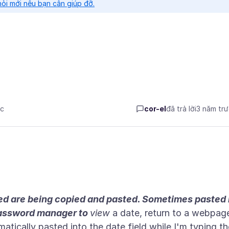
hỏi mới nếu bạn cần giúp đỡ.
ớc
cor-el
đã trả lời
3 năm tr
ed are being copied and pasted. Sometimes pasted 
 password manager to
view
a date, return to a webpag
matically pasted into the date field while I'm typing th