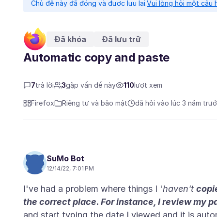
Chủ đề này đã đóng và được lưu lại.
Vui lòng hỏi một câu 
Đã khóa
Đã lưu trữ
Automatic copy and paste
7
trả lời
3
gặp vấn đề này
110
lượt xem
Firefox
Riêng tư và bảo mật
đã hỏi vào lúc 3 năm trư
SuMo Bot
12/14/22, 7:01 PM
I've had a problem where things I '
haven't
copi
the correct place. For instance, I review my
and start typing the date I viewed and it is auto