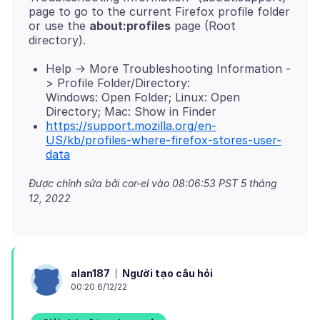
page to go to the current Firefox profile folder
or use the
about:profiles
page (Root
Help -> More Troubleshooting Information -
> Profile Folder/Directory:
Windows: Open Folder; Linux: Open
Directory; Mac: Show in Finder
https://support.mozilla.org/en-
US/kb/profiles-where-firefox-stores-user-
data
Được chỉnh sửa bởi cor-el vào
08:06:53 PST 5 tháng
12, 2022
Người tạo câu hỏi
alan187
00:20 6/12/22