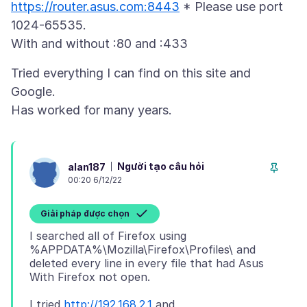
https://router.asus.com:8443
* Please use port
1024-65535.
Tried everything I can find on this site and
Google.
Người tạo câu hỏi
alan187
00:20 6/12/22
Giải pháp được chọn
I searched all of Firefox using
%APPDATA%\Mozilla\Firefox\Profiles\ and
deleted every line in every file that had Asus
I tried
http://192.168.2.1
and