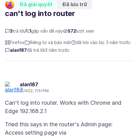
Đã giải quyết
Đã lưu trữ
can't log into router
3
trả lời
1
gặp vấn đề này
572
lượt xem
Firefox
Riêng tư và bảo mật
đã hỏi vào lúc 3 năm trước
alan187
đã trả lời
3 năm trước
alan187
12/4/22, 11:51 PM
Can't log into router. Works with Chrome and
Tried this says in the router's Admin page:
Access setting page via