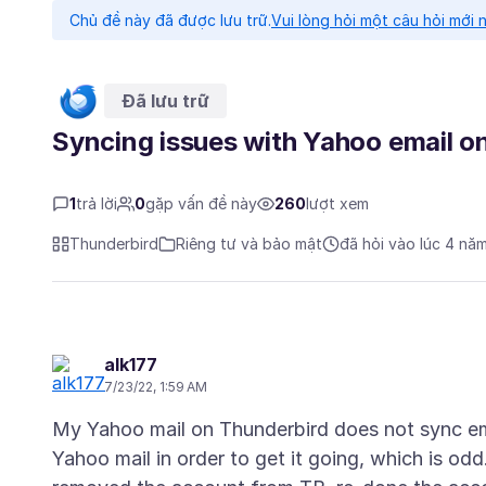
Chủ đề này đã được lưu trữ.
Vui lòng hỏi một câu hỏi mới 
Đã lưu trữ
Syncing issues with Yahoo email o
1
trả lời
0
gặp vấn đề này
260
lượt xem
Thunderbird
Riêng tư và bảo mật
đã hỏi vào lúc 4 nă
alk177
7/23/22, 1:59 AM
My Yahoo mail on Thunderbird does not sync em
Yahoo mail in order to get it going, which is o