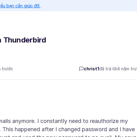
nếu bạn cần giúp đỡ.
n Thunderbird
m trước
christ1
đã trả lời
4 năm tr
ails anymore. I constantly need to reauthorize my
dd. This happened after I changed password and I have