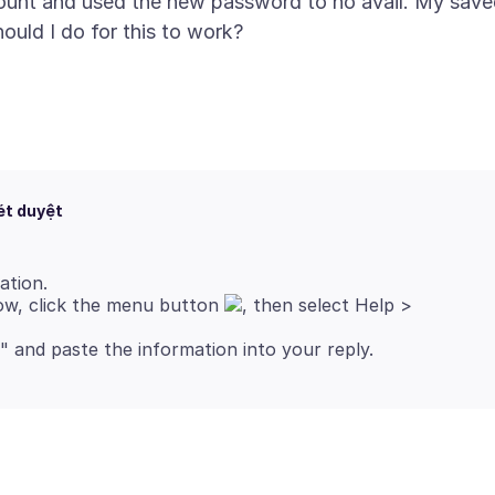
ount and used the new password to no avail. My sav
ét duyệt
ation.
dow, click the menu button
, then select Help >