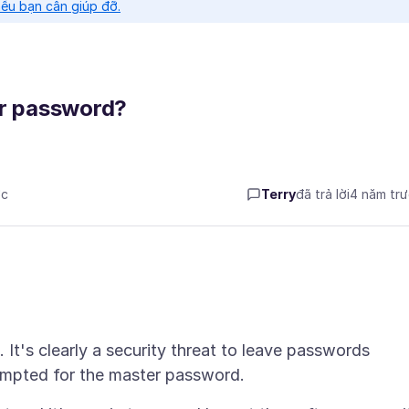
nếu bạn cần giúp đỡ.
er password?
ớc
Terry
đã trả lời
4 năm tr
 It's clearly a security threat to leave passwords