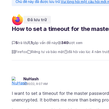
Chủ đề này đã được lưu trữ.
Vui lòng hỏi một câu hỏi mới 
Đã lưu trữ
How to set a timeout for the mast
5
trả lời
1
gặp vấn đề này
340
lượt xem
Firefox
Riêng tư và bảo mật
đã hỏi vào lúc 4 năm trư
NuHash
3/30/22, 9:07 AM
I want to set a timeout for the master password.