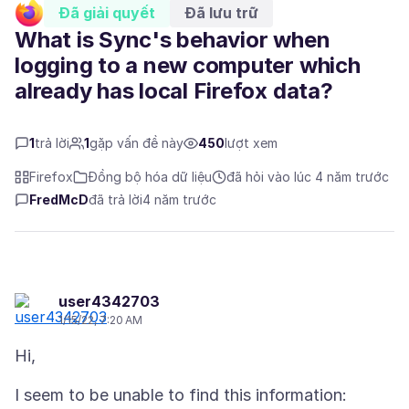
Đã giải quyết
Đã lưu trữ
What is Sync's behavior when
logging to a new computer which
already has local Firefox data?
1
trả lời
1
gặp vấn đề này
450
lượt xem
Firefox
Đồng bộ hóa dữ liệu
đã hỏi vào lúc 4 năm trước
FredMcD
đã trả lời
4 năm trước
user4342703
1/15/22, 7:20 AM