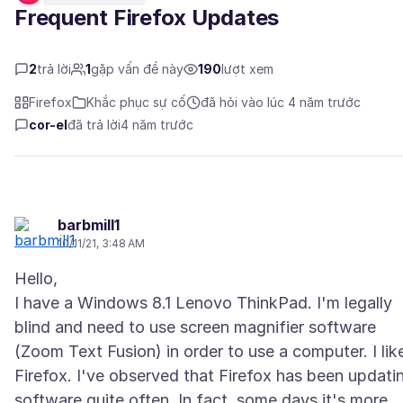
Frequent Firefox Updates
2
trả lời
1
gặp vấn đề này
190
lượt xem
Firefox
Khắc phục sự cố
đã hỏi vào lúc 4 năm trước
cor-el
đã trả lời
4 năm trước
barbmill1
10/11/21, 3:48 AM
Hello,
I have a Windows 8.1 Lenovo ThinkPad. I'm legally
blind and need to use screen magnifier software
(Zoom Text Fusion) in order to use a computer. I lik
Firefox. I've observed that Firefox has been updati
software quite often. In fact, some days it's more