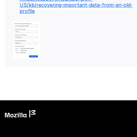
US/kb/recovering-important-data-from-an-old-
profile