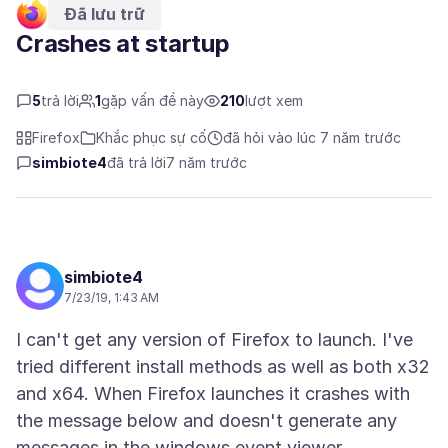
Đã lưu trữ
Crashes at startup
5
trả lời
1
gặp vấn đề này
210
lượt xem
Firefox
Khắc phục sự cố
đã hỏi vào lúc 7 năm trước
simbiote4
đã trả lời
7 năm trước
simbiote4
7/23/19, 1:43 AM
I can't get any version of Firefox to launch. I've
tried different install methods as well as both x32
and x64. When Firefox launches it crashes with
the message below and doesn't generate any