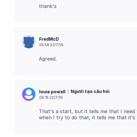
FredMcD
05:58 22/7/19
Người tạo câu hỏi
louie.powell
06:15 22/7/19
That's a start, but it tells me that I n