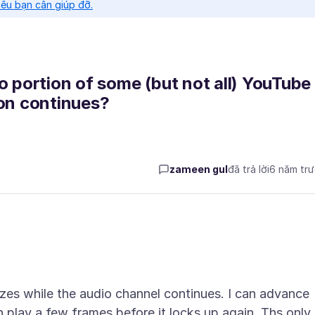
nếu bạn cần giúp đỡ.
o portion of some (but not all) YouTube
ion continues?
zameen gul
đã trả lời
6 năm tr
es while the audio channel continues. I can advance
en play a few frames before it locks up again. Ths only