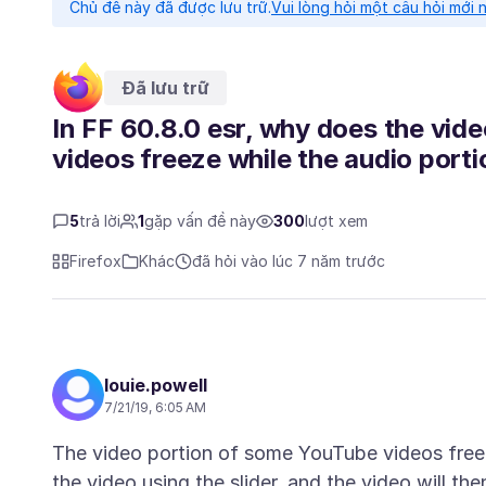
Chủ đề này đã được lưu trữ.
Vui lòng hỏi một câu hỏi mới 
Đã lưu trữ
In FF 60.8.0 esr, why does the vide
videos freeze while the audio port
5
trả lời
1
gặp vấn đề này
300
lượt xem
Firefox
Khác
đã hỏi vào lúc 7 năm trước
louie.powell
7/21/19, 6:05 AM
The video portion of some YouTube videos freez
the video using the slider, and the video will th