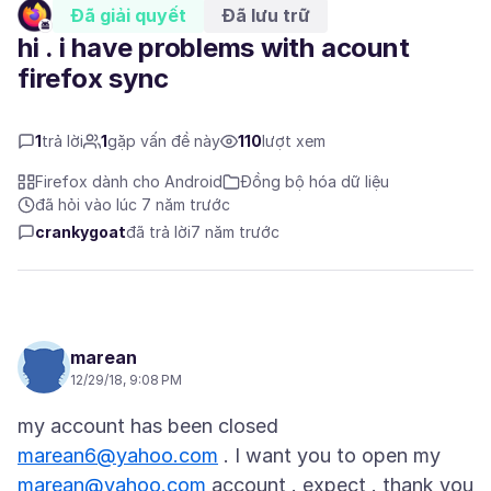
Đã giải quyết
Đã lưu trữ
hi . i have problems with acount
firefox sync
1
trả lời
1
gặp vấn đề này
110
lượt xem
Firefox dành cho Android
Đồng bộ hóa dữ liệu
đã hỏi vào lúc 7 năm trước
crankygoat
đã trả lời
7 năm trước
marean
12/29/18, 9:08 PM
my account has been closed
marean6@yahoo.com
. I want you to open my
marean@yahoo.com