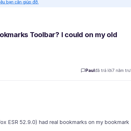
nếu bạn cần giúp đỡ.
ookmarks Toolbar? I could on my old
Paul
đã trả lời
7 năm tr
fox ESR 52.9.0) had real bookmarks on my bookmark