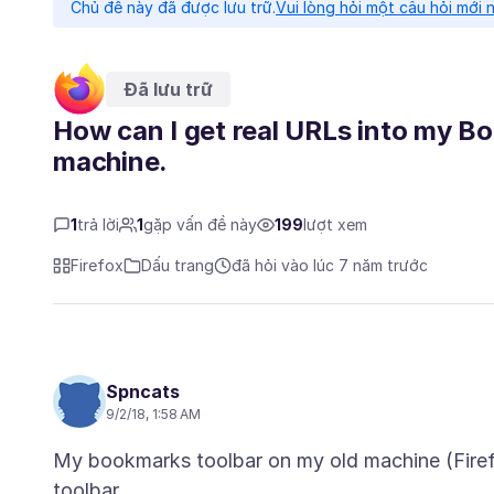
Chủ đề này đã được lưu trữ.
Vui lòng hỏi một câu hỏi mới 
Đã lưu trữ
How can I get real URLs into my B
machine.
1
trả lời
1
gặp vấn đề này
199
lượt xem
Firefox
Dấu trang
đã hỏi vào lúc 7 năm trước
Spncats
9/2/18, 1:58 AM
My bookmarks toolbar on my old machine (Fire