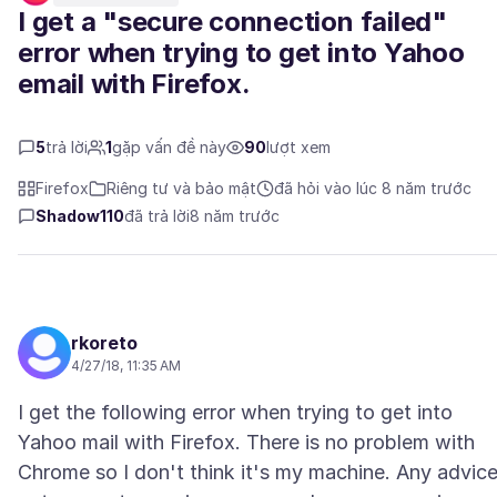
I get a "secure connection failed"
error when trying to get into Yahoo
email with Firefox.
5
trả lời
1
gặp vấn đề này
90
lượt xem
Firefox
Riêng tư và bảo mật
đã hỏi vào lúc 8 năm trước
Shadow110
đã trả lời
8 năm trước
rkoreto
4/27/18, 11:35 AM
I get the following error when trying to get into
Yahoo mail with Firefox. There is no problem with
Chrome so I don't think it's my machine. Any advice