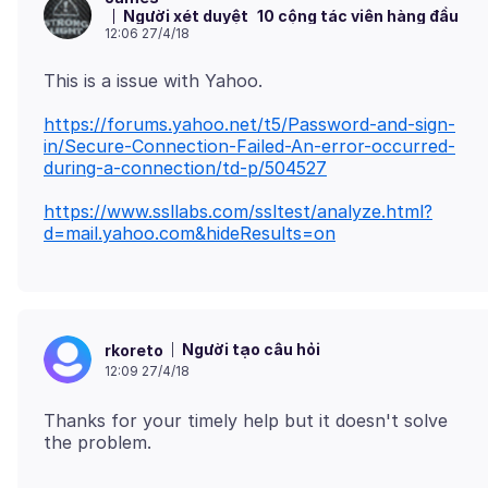
Người xét duyệt
10 cộng tác viên hàng đầu
12:06 27/4/18
https://forums.yahoo.net/t5/Password-and-sign-
in/Secure-Connection-Failed-An-error-occurred-
during-a-connection/td-p/504527
https://www.ssllabs.com/ssltest/analyze.html?
d=mail.yahoo.com&hideResults=on
Người tạo câu hỏi
rkoreto
12:09 27/4/18
Thanks for your timely help but it doesn't solve