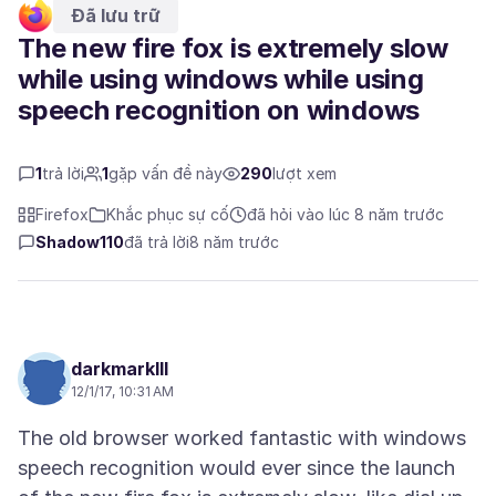
Đã lưu trữ
The new fire fox is extremely slow
while using windows while using
speech recognition on windows
1
trả lời
1
gặp vấn đề này
290
lượt xem
Firefox
Khắc phục sự cố
đã hỏi vào lúc 8 năm trước
Shadow110
đã trả lời
8 năm trước
darkmarkIII
12/1/17, 10:31 AM
The old browser worked fantastic with windows
speech recognition would ever since the launch