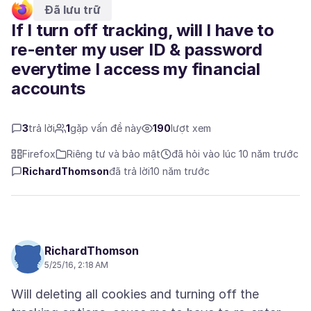
Đã lưu trữ
If I turn off tracking, will I have to
re-enter my user ID & password
everytime I access my financial
accounts
3
trả lời
1
gặp vấn đề này
190
lượt xem
Firefox
Riêng tư và bảo mật
đã hỏi vào lúc 10 năm trước
RichardThomson
đã trả lời
10 năm trước
RichardThomson
5/25/16, 2:18 AM
Will deleting all cookies and turning off the