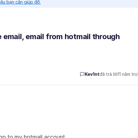
nếu bạn cần giúp đỡ.
ve email, email from hotmail through
Kev1nt
đã trả lời
11 năm tr