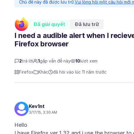
Chủ đề này đã được lưu trữ.
Vui lòng hỏi một câu hỏi mới 
Đã giải quyết
Đã lưu trữ
I need a audible alert when I recie
Firefox browser
2
trả lời
1
gặp vấn đề này
10
lượt xem
Firefox
Khác
đã hỏi vào lúc 11 năm trước
Kev1nt
3/17/15, 3:30 AM
Hello