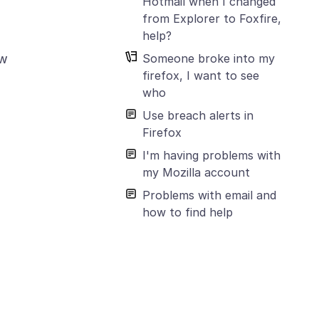
Hotmail when I changed
from Explorer to Foxfire,
help?
Someone broke into my
ew
firefox, I want to see
who
Use breach alerts in
Firefox
I'm having problems with
my Mozilla account
Problems with email and
how to find help