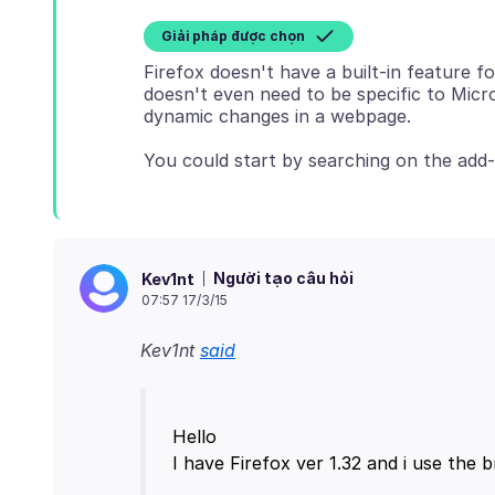
Giải pháp được chọn
Firefox doesn't have a built-in feature fo
doesn't even need to be specific to Micro
You could start by searching on the add-
Người tạo câu hỏi
Kev1nt
07:57 17/3/15
Kev1nt
said
Hello
I have Firefox ver 1.32 and i use the