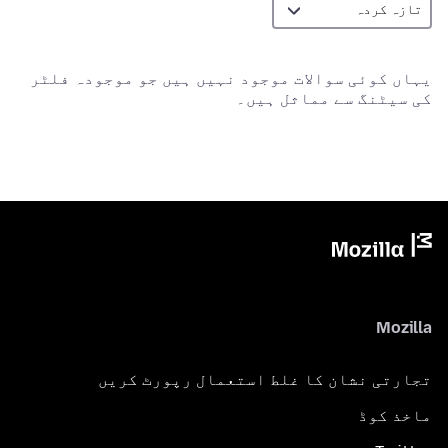
یہاں کوئی سوالات موجود نہیں ہیں جو موجودہ فلٹر
کی سیٹنگ سے مماثل ہیں۔
Mozilla
تجارتی نشان کا غلط استعمال رپورٹ کریں
ماخذ کوڈ