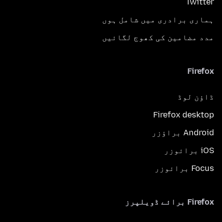
Twitter
ہماری برادری میں شامل ہوں
مدد مضامین کی کھوج لگائیں
Firefox
ڈاؤن لوڈ
Firefox desktop
Android براؤزر
iOS برائوزر
Focus برائوزر
Firefox برائے ڈویلپرز