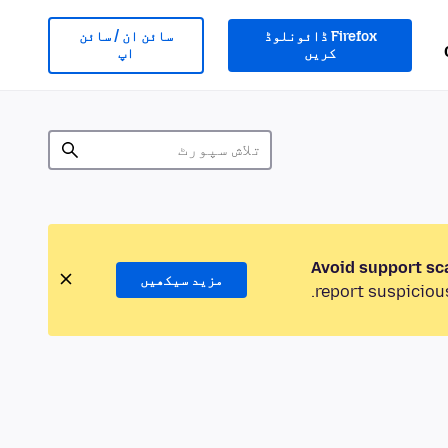
Firefox ڈائونلوڈ
سائن ان / سائن
کریں
اپ
Avoid support sc
مزید سیکھیں
report suspicious