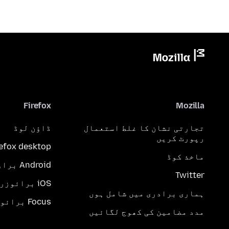
Firefox
Mozilla
تجارتی نشان کا غلط استعمال
ڈاؤن لوڈ
رپورٹ کریں
refox desktop
ماخذ کوڈ
Android براؤزر
Twitter
iOS برائوزر
ہماری برادری میں شامل ہوں
Focus برائوزر
مدد مضامین کی کھوج لگائیں