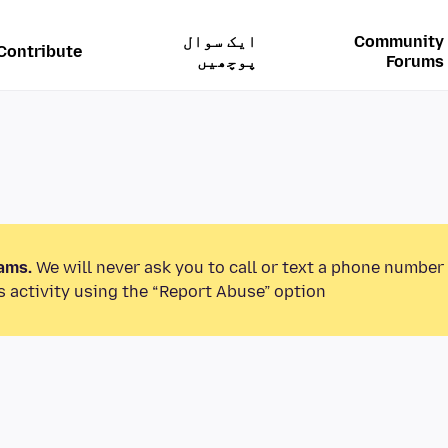
Community
ایک سوال
Contribute
Forums
پوچھیں
ams.
We will never ask you to call or text a phone number
 activity using the “Report Abuse” option.