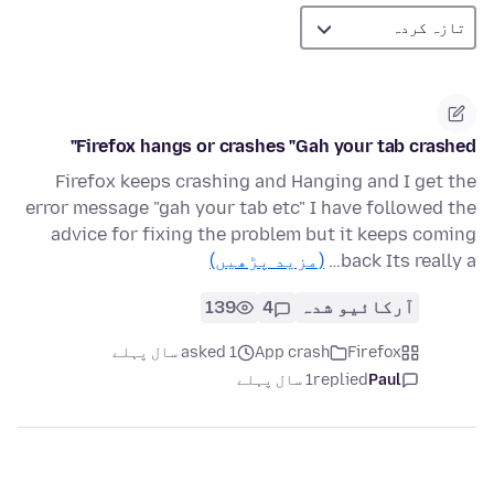
Firefox hangs or crashes "Gah your tab crashed"
Firefox keeps crashing and Hanging and I get the
error message "gah your tab etc" I have followed the
advice for fixing the problem but it keeps coming
back Its really a…
(مزید پڑھیں)
آرکائیو شدہ
4
139
Firefox
App crash
asked 1 سال پہلے
Paul
replied
1 سال پہلے