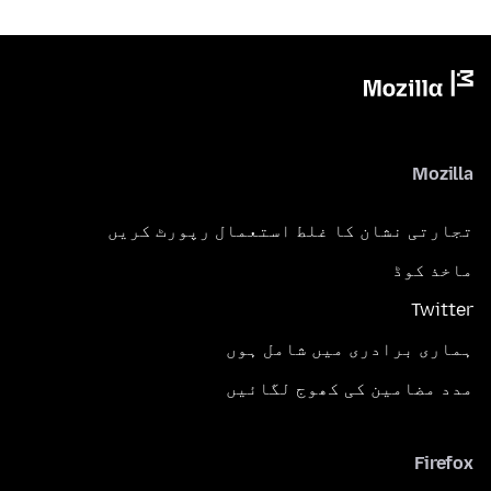
Mozilla
تجارتی نشان کا غلط استعمال رپورٹ کریں
ماخذ کوڈ
Twitter
ہماری برادری میں شامل ہوں
مدد مضامین کی کھوج لگائیں
Firefox