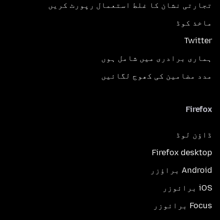
تجارتی نشان کا غلط استعمال رپورٹ کریں
ماخذ کوڈ
Twitter
ہماری برادری میں شامل ہوں
مدد مضامین کی کھوج لگائیں
Firefox
ڈاؤن لوڈ
Firefox desktop
Android براؤزر
iOS برائوزر
Focus برائوزر