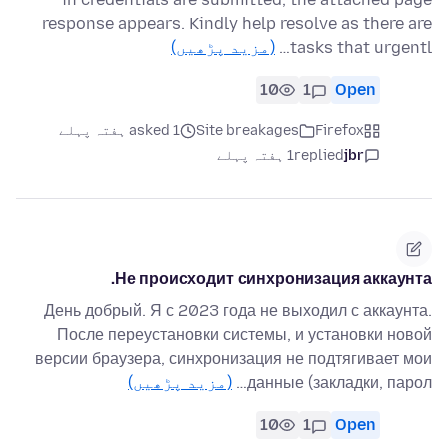
response appears. Kindly help resolve as there are
tasks that urgentl…
(مزید پڑھیں)
10
1
Open
Firefox
Site breakages
asked 1 ہفتہ پہلے
jbr
replied
1 ہفتہ پہلے
Не происходит синхронизация аккаунта.
День добрый. Я с 2023 года не выходил с аккаунта.
После переустановки системы, и установки новой
версии браузера, синхронизация не подтягивает мои
данные (закладки, парол…
(مزید پڑھیں)
10
1
Open