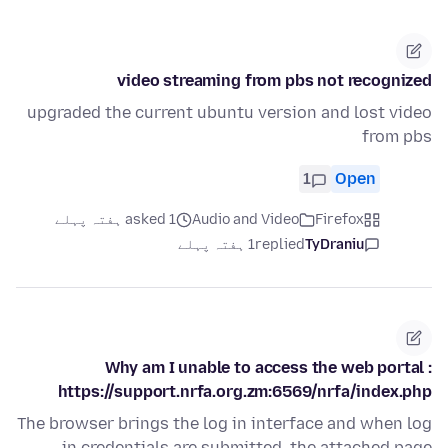
video streaming from pbs not recognized
upgraded the current ubuntu version and lost video
from pbs
1
Open
Firefox
Audio and Video
asked 1 ہفتہ پہلے
TyDraniu
replied
1 ہفتہ پہلے
Why am I unable to access the web portal :
https://support.nrfa.org.zm:6569/nrfa/index.php
The browser brings the log in interface and when log
in credentials are submitted, the attached page