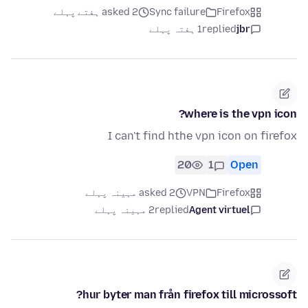
Firefox
Sync failure
asked 2 ہفتے پہلے
jbr
replied
1 ہفتہ پہلے
where is the vpn icon?
I can't find hthe vpn icon on firefox
20
1
Open
Firefox
VPN
asked 2 مہینہ پہلے
Agent virtuel
replied
2 مہینہ پہلے
hur byter man från firefox till microssoft?