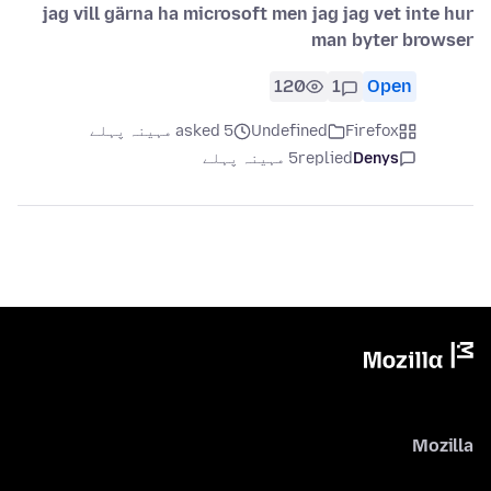
jag vill gärna ha microsoft men jag jag vet inte hur
man byter browser
120
1
Open
Firefox
Undefined
asked 5 مہینہ پہلے
Denys
replied
5 مہینہ پہلے
Mozilla