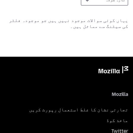
یہاں کوئی سوالات موجود نہیں ہیں جو موجودہ فلٹر
کی سیٹنگ سے مماثل ہیں۔
Mozilla
تجارتی نشان کا غلط استعمال رپورٹ کریں
ماخذ کوڈ
Twitter