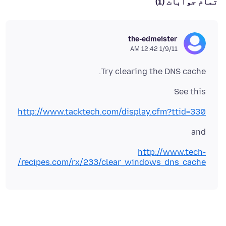
تمام جوابات (1)
the-edmeister
1/9/11 12:42 AM
Try clearing the DNS cache.
See this
http://www.tacktech.com/display.cfm?ttid=330
and
http://www.tech-
recipes.com/rx/233/clear_windows_dns_cache/