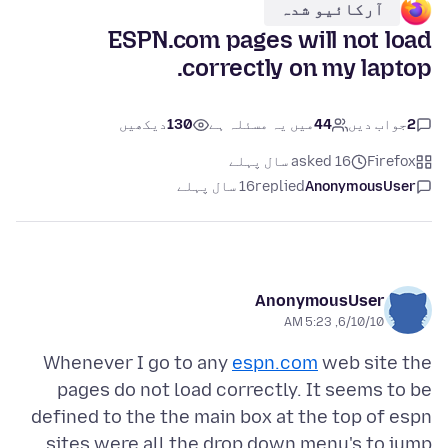
آرکائیو شدہ
ESPN.com pages will not load
correctly on my laptop.
2
جواب دیں
44
میں یہ مسئلہ ہے
130
دیکھیں
Firefox
asked 16 سال پہلے
AnonymousUser
replied
16 سال پہلے
AnonymousUser
6/10/10, 5:23 AM
Whenever I go to any
espn.com
web site the
pages do not load correctly. It seems to be
defined to the the main box at the top of espn
sites were all the drop down menu's to jump