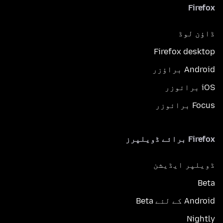
Firefox
ڈاؤن لوڈ
Firefox desktop
Android براؤزر
iOS برائوزر
Focus برائوزر
Firefox برائے ڈویلپرز
ڈویلپر ایڈیشن
Beta
Android کے لئے Beta
Nightly