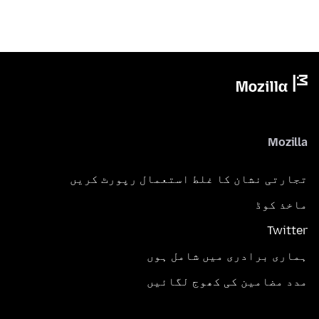
Mozilla
تجارتی نشان کا غلط استعمال رپورٹ کریں
ماخذ کوڈ
Twitter
ہماری برادری میں شامل ہوں
مدد مضامین کی کھوج لگائیں