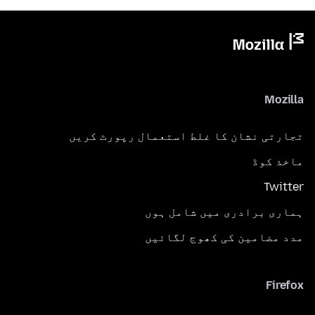
Mozilla
تجارتی نشان کا غلط استعمال رپورٹ کریں
ماخذ کوڈ
Twitter
ہماری برادری میں شامل ہوں
مدد مضامین کی کھوج لگائیں
Firefox