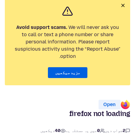
Avoid support scams.
We will never ask you
to call or text a phone number or share
personal information. Please report
suspicious activity using the “Report Abuse”
option.
مزید سیکھیں
Open
firefox not loading
2
جواب دیں
0
میں یہ مسئلہ ہے
40
دیکھیں