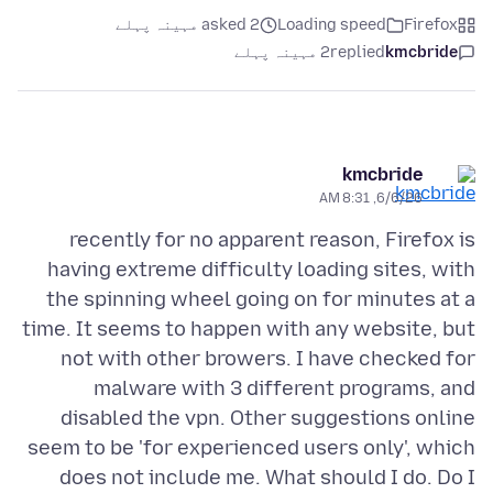
Firefox
Loading speed
asked 2 مہینہ پہلے
kmcbride
replied
2 مہینہ پہلے
kmcbride
6/6/26, 8:31 AM
recently for no apparent reason, Firefox is
having extreme difficulty loading sites, with
the spinning wheel going on for minutes at a
time. It seems to happen with any website, but
not with other browers. I have checked for
malware with 3 different programs, and
disabled the vpn. Other suggestions online
seem to be 'for experienced users only', which
does not include me. What should I do. Do I