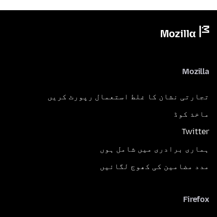
Mozilla
تجارتی نشان کا غلط استعمال رپورٹ کریں
ماخذ کوڈ
Twitter
ہماری برادری میں شامل ہوں
مدد مضامین کی کھوج لگائیں
Firefox