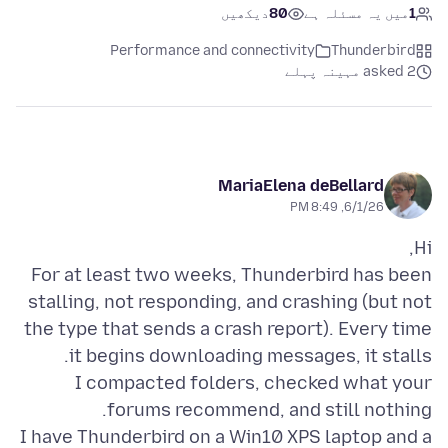
1
میں یہ مسئلہ ہے
80
دیکھیں
Performance and connectivity
Thunderbird
asked 2 مہینہ پہلے
MariaElena deBellard
6/1/26, 8:49 PM
For at least two weeks, Thunderbird has been
stalling, not responding, and crashing (but not
the type that sends a crash report). Every time
I compacted folders, checked what your
I have Thunderbird on a Win10 XPS laptop and a