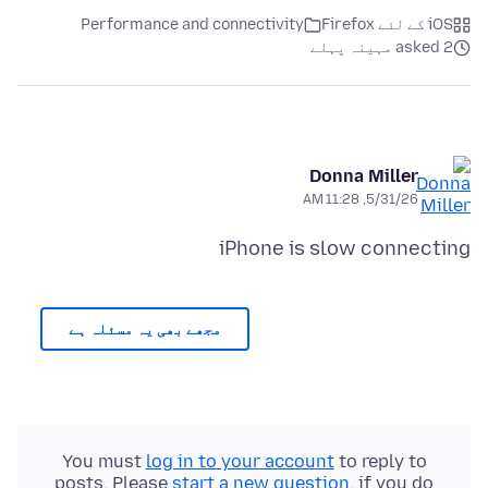
iOS کے لئے Firefox
Performance and connectivity
asked 2 مہینہ پہلے
Donna Miller
5/31/26, 11:28 AM
iPhone is slow connecting
مجھے بھی یہ مسئلہ ہے
You must
log in to your account
to reply to
posts. Please
start a new question
, if you do