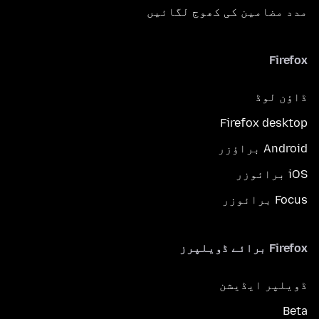
مدد مضامین کی کھوج لگائیں
Firefox
ڈاؤن لوڈ
Firefox desktop
Android براؤزر
iOS برائوزر
Focus برائوزر
Firefox برائے ڈویلپرز
ڈویلپر ایڈیشن
Beta