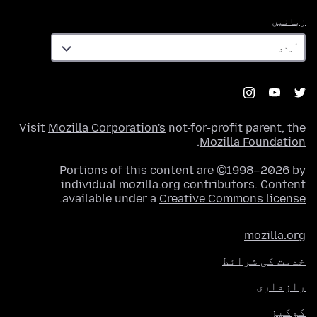
زبانیں
زبانیں
Visit
Mozilla Corporation's
not-for-profit parent, the
.
Mozilla Foundation
Portions of this content are ©1998–2026 by
individual mozilla.org contributors. Content
.
available under a
Creative Commons license
mozilla.org
خدمت کی شرائط
رازداری
کوکیز