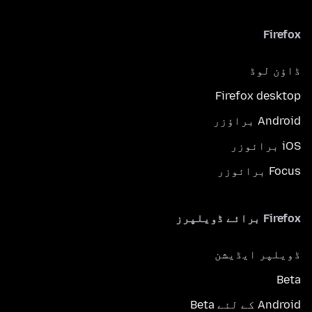
Firefox
ڈاؤن لوڈ
Firefox desktop
Android براؤزر
iOS برائوزر
Focus برائوزر
Firefox برائے ڈویلپرز
ڈویلپر ایڈیشن
Beta
Android کے لئے Beta