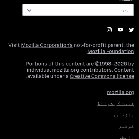
Visit
Mozilla Corporation's
not-for-profit parent, the
.
Mozilla Foundation
Portions of this content are ©1998–2026 by
individual mozilla.org contributors. Content
.
available under a
Creative Commons license
mozilla.org
خدمت کی شرائط
رازداری
کوکیز
رابطہ