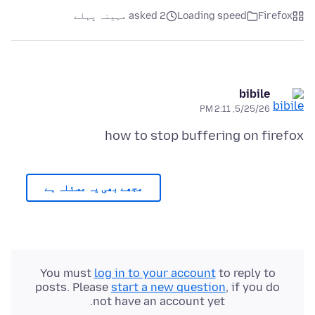
Firefox
Loading speed
asked 2 مہینہ پہلے
bibile
5/25/26, 2:11 PM
how to stop buffering on firefox
مجھے بھی یہ مسئلہ ہے
You must
log in to your account
to reply to
posts. Please
start a new question
, if you do
not have an account yet.