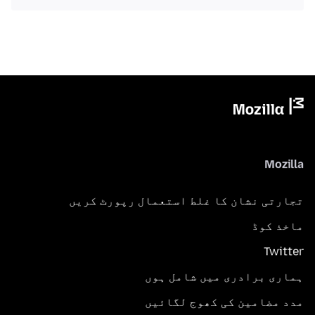
Mozilla
تجارتی نشان کا غلط استعمال رپورٹ کریں
ماخذ کوڈ
Twitter
ہماری برادری میں شامل ہوں
مدد مضامین کی کھوج لگائیں