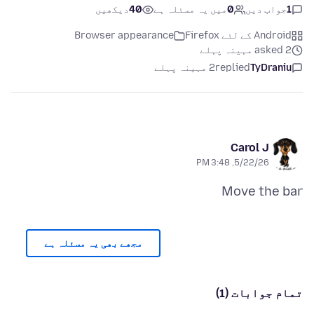
1
جواب دیں
0
میں یہ مسئلہ ہے
40
دیکھیں
Android کے لئے Firefox
Browser appearance
asked 2 مہینہ پہلے
TyDraniu
replied
2 مہینہ پہلے
Carol J
5/22/26, 3:48 PM
Move the bar
مجھے بھی یہ مسئلہ ہے
تمام جوابات (1)