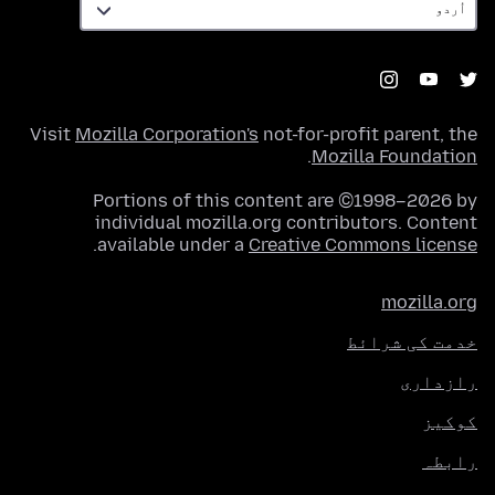
Visit
Mozilla Corporation's
not-for-profit parent, the
.
Mozilla Foundation
Portions of this content are ©1998–2026 by
individual mozilla.org contributors. Content
.
available under a
Creative Commons license
mozilla.org
خدمت کی شرائط
رازداری
کوکیز
رابطہ