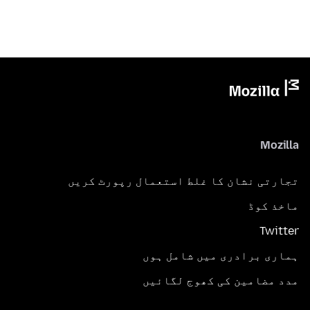
Mozilla
تجارتی نشان کا غلط استعمال رپورٹ کریں
ماخذ کوڈ
Twitter
ہماری برادری میں شامل ہوں
مدد مضامین کی کھوج لگائیں