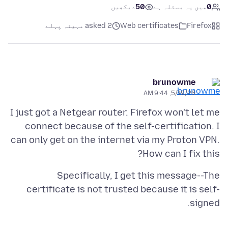
0
میں یہ مسئلہ ہے
50
دیکھیں
Firefox
Web certificates
asked 2 مہینہ پہلے
brunowme
5/19/26, 9:44 AM
I just got a Netgear router. Firefox won't let me
connect because of the self-certification. I
can only get on the internet via my Proton VPN.
How can I fix this?
Specifically, I get this message--The
certificate is not trusted because it is self-
signed.