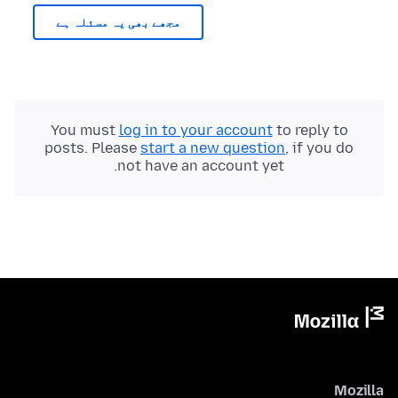
مجھے بھی یہ مسئلہ ہے
You must
log in to your account
to reply to
posts. Please
start a new question
, if you do
not have an account yet.
Mozilla