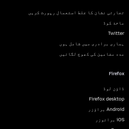
تجارتی نشان کا غلط استعمال رپورٹ کریں
ماخذ کوڈ
Twitter
ہماری برادری میں شامل ہوں
مدد مضامین کی کھوج لگائیں
Firefox
ڈاؤن لوڈ
Firefox desktop
Android براؤزر
iOS برائوزر