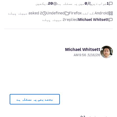
1
جواب دیں
0
میں یہ مسئلہ ہے
20
دیکھیں
Android کے لئے Firefox
Undefined
asked 2 مہینہ پہلے
Michael Whitsett
replied
2 مہینہ پہلے
Michael Whitsett
5/16/26, 9:56 AM
مجھے بھی یہ مسئلہ ہے