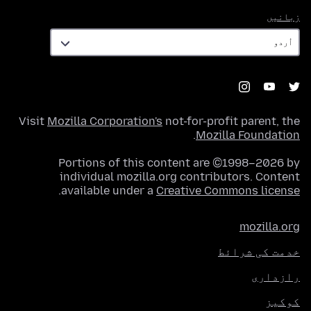
زبانیں
زبانیں
Visit
Mozilla Corporation's
not-for-profit parent, the
.
Mozilla Foundation
Portions of this content are ©1998–2026 by
individual mozilla.org contributors. Content
.
available under a
Creative Commons license
mozilla.org
خدمت کی شرائط
رازداری
کوکیز