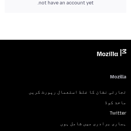
not have an account yet.
Mozilla
تجارتی نشان کا غلط استعمال رپورٹ کریں
ماخذ کوڈ
Twitter
ہماری برادری میں شامل ہوں