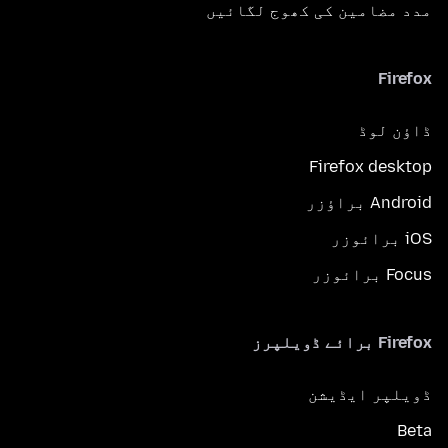
مدد مضامین کی کھوج لگائیں
Firefox
ڈاؤن لوڈ
Firefox desktop
Android براؤزر
iOS برائوزر
Focus برائوزر
Firefox برائے ڈویلپرز
ڈویلپر ایڈیشن
Beta