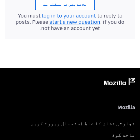
مجھے بھی یہ مسئلہ ہے
You must
log in to your account
to reply to
posts. Please
start a new question
, if you do
not have an account yet.
Mozilla
تجارتی نشان کا غلط استعمال رپورٹ کریں
ماخذ کوڈ