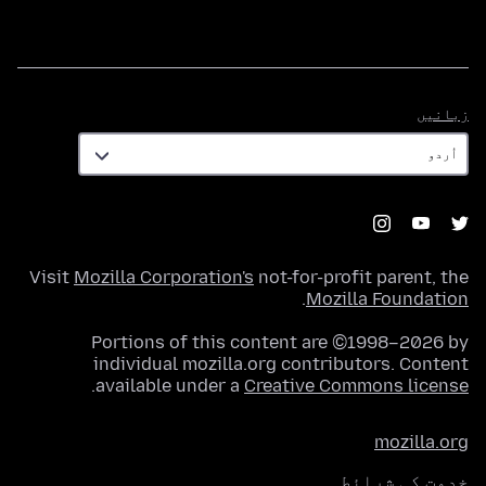
زبانیں
زبانیں
Visit
Mozilla Corporation's
not-for-profit parent, the
.
Mozilla Foundation
Portions of this content are ©1998–2026 by
individual mozilla.org contributors. Content
.
available under a
Creative Commons license
mozilla.org
خدمت کی شرائط