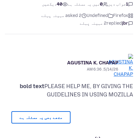
1
جواب دیں
0
میں یہ مسئلہ ہے
40
دیکھیں
Firefox
Undefined
asked 2 مہینہ پہلے
jbr
replied
2 مہینہ پہلے
AGUSTINA K. CHAPAP
5/14/26, 6:36 AM
bold text
PLEASE HELP ME, BY GIVING THE
GUIDELINES IN USING MOZILLA
مجھے بھی یہ مسئلہ ہے