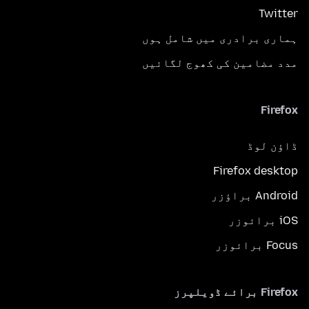
Twitter
ہماری برادری میں شامل ہوں
مدد مضامین کی کھوج لگائیں
Firefox
ڈاؤن لوڈ
Firefox desktop
Android براؤزر
iOS برائوزر
Focus برائوزر
Firefox برائے ڈویلپرز