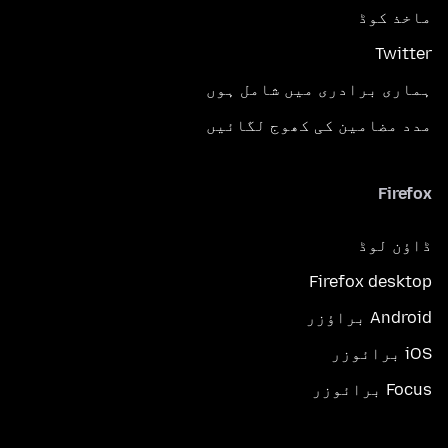
ماخذ کوڈ
Twitter
ہماری برادری میں شامل ہوں
مدد مضامین کی کھوج لگائیں
Firefox
ڈاؤن لوڈ
Firefox desktop
Android براؤزر
iOS برائوزر
Focus برائوزر