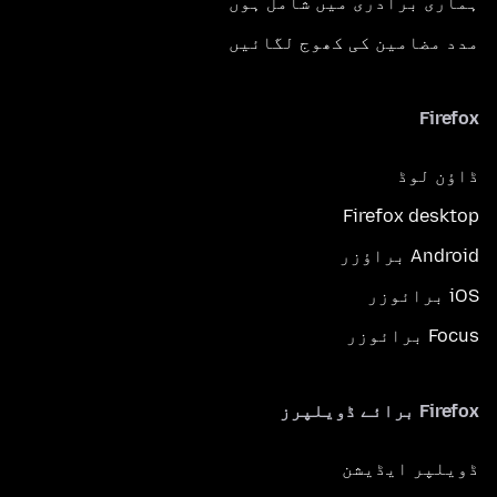
ہماری برادری میں شامل ہوں
مدد مضامین کی کھوج لگائیں
Firefox
ڈاؤن لوڈ
Firefox desktop
Android براؤزر
iOS برائوزر
Focus برائوزر
Firefox برائے ڈویلپرز
ڈویلپر ایڈیشن