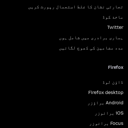
تجارتی نشان کا غلط استعمال رپورٹ کریں
ماخذ کوڈ
Twitter
ہماری برادری میں شامل ہوں
مدد مضامین کی کھوج لگائیں
Firefox
ڈاؤن لوڈ
Firefox desktop
Android براؤزر
iOS برائوزر
Focus برائوزر