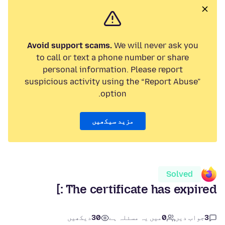
Avoid support scams.
We will never ask you
to call or text a phone number or share
personal information. Please report
suspicious activity using the “Report Abuse”
option.
مزید سیکھیں
Solved
The certificate has expired :]
3
جواب دیں
0
میں یہ مسئلہ ہے
30
دیکھیں