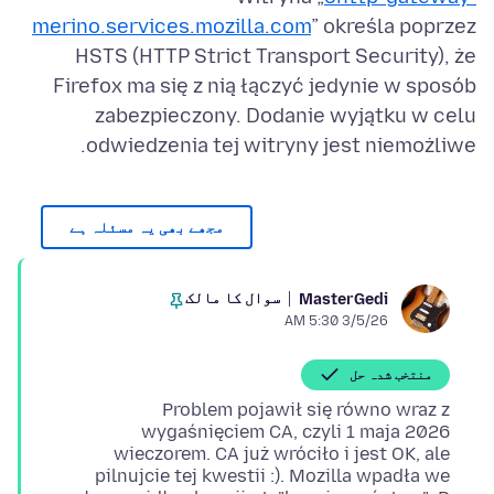
merino.services.mozilla.com
” określa poprzez
HSTS (HTTP Strict Transport Security), że
Firefox ma się z nią łączyć jedynie w sposób
zabezpieczony. Dodanie wyjątku w celu
odwiedzenia tej witryny jest niemożliwe.
مجھے بھی یہ مسئلہ ہے
سوال کا مالک
MasterGedi
3/5/26 5:30 AM
منتخب شدہ حل
Problem pojawił się równo wraz z
wygaśnięciem CA, czyli 1 maja 2026
wieczorem. CA już wróciło i jest OK, ale
pilnujcie tej kwestii :). Mozilla wpadła we