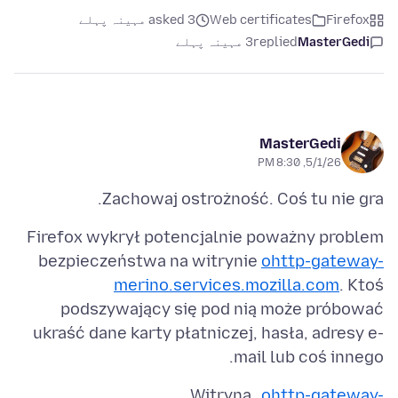
Firefox
Web certificates
asked 3 مہینہ پہلے
MasterGedi
replied
3 مہینہ پہلے
MasterGedi
5/1/26, 8:30 PM
Zachowaj ostrożność. Coś tu nie gra.
Firefox wykrył potencjalnie poważny problem
bezpieczeństwa na witrynie
ohttp-gateway-
merino.services.mozilla.com
. Ktoś
podszywający się pod nią może próbować
ukraść dane karty płatniczej, hasła, adresy e-
mail lub coś innego.
Witryna „
ohttp-gateway-