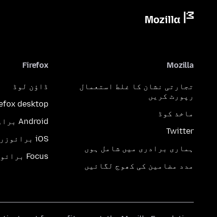
Firefox
Mozilla
تجارتی نشان کا غلط استعمال
ڈاؤن لوڈ
رپورٹ کریں
refox desktop
ماخذ کوڈ
Android براؤزر
Twitter
iOS برائوزر
ہماری برادری میں شامل ہوں
Focus برائوزر
مدد مضامین کی کھوج لگائیں