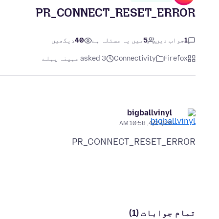
PR_CONNECT_RESET_ERROR
1
جواب دیں
5
میں یہ مسئلہ ہے
40
دیکھیں
Firefox
Connectivity
asked 3 مہینہ پہلے
bigballvinyl
4/27/26, 10:58 AM
PR_CONNECT_RESET_ERROR
تمام جوابات (1)