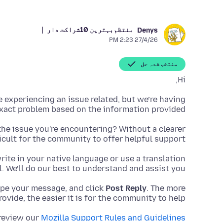
منتظم
بہترین 10شراکت دار
Denys
27/4/26 2:23 PM
منتخب شدہ حل
Hi,
re experiencing an issue related, but we’re having
xact problem based on the information provided.
the issue you're encountering? Without a clearer
ficult for the community to offer helpful support.
 write in your native language or use a translation
l. We’ll do our best to understand and assist you.
ype your message, and click
Post Reply
. The more
ovide, the easier it is for the community to help.
 review our
Mozilla Support Rules and Guidelines