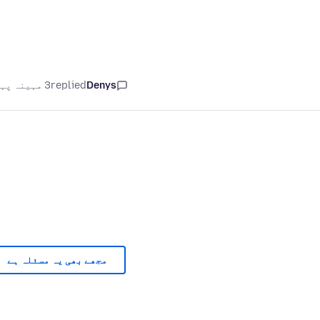
Denys
replied
3 مہینہ پہلے
مجھے بھی یہ مسئلہ ہے