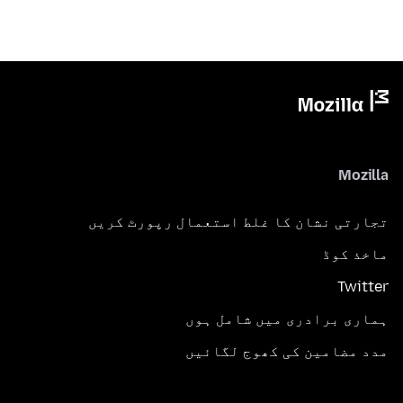
Mozilla
تجارتی نشان کا غلط استعمال رپورٹ کریں
ماخذ کوڈ
Twitter
ہماری برادری میں شامل ہوں
مدد مضامین کی کھوج لگائیں