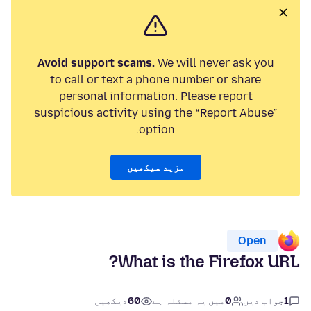
Avoid support scams.
We will never ask you
to call or text a phone number or share
personal information. Please report
suspicious activity using the “Report Abuse”
option.
مزید سیکھیں
Open
What is the Firefox URL?
1
جواب دیں
0
میں یہ مسئلہ ہے
60
دیکھیں