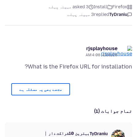
Firefox
Install
asked 3 مہینہ پہلے
TyDraniu
replied
3 مہینہ پہلے
rjsplayhouse
4/26/26, 4:08 AM
What is the Firefox URL for installation?
مجھے بھی یہ مسئلہ ہے
تمام جوابات (1)
بہترین 10شراکت دار
TyDraniu