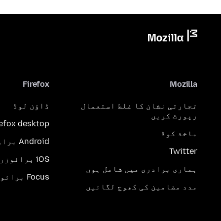
Firefox
Mozilla
تجارتی نشان کا غلط استعمال
ڈاؤن لوڈ
رپورٹ کریں
refox desktop
ماخذ کوڈ
Android براؤزر
Twitter
iOS برائوزر
ہماری برادری میں شامل ہوں
Focus برائوزر
مدد مضامین کی کھوج لگائیں