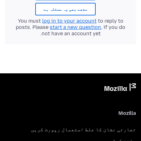
مجھے بھی یہ مسئلہ ہے
You must
log in to your account
to reply to
posts. Please
start a new question
, if you do
not have an account yet.
Mozilla
تجارتی نشان کا غلط استعمال رپورٹ کریں
ماخذ کوڈ