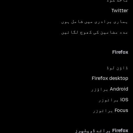
Twitter
ہماری برادری میں شامل ہوں
مدد مضامین کی کھوج لگائیں
Firefox
ڈاؤن لوڈ
Firefox desktop
Android براؤزر
iOS برائوزر
Focus برائوزر
Firefox برائے ڈویلپرز