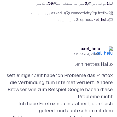
1
جواب دیں
0
میں یہ مسئلہ ہے
50
دیکھیں
Firefox
Connectivity
asked 3 مہینہ پہلے
axel_helu
replied
3 مہینہ پہلے
axel_helu
4/20/26, 7:49 AM
ein nettes Hallo,
seit einiger Zeit habe ich Probleme das Firefox
die Verbindung zum Internet verliert. Andere
Browser wie zum Beispiel Google haben diese
Ich habe Firefox neu installiert, den Cash
geleert und auch schon mit dem