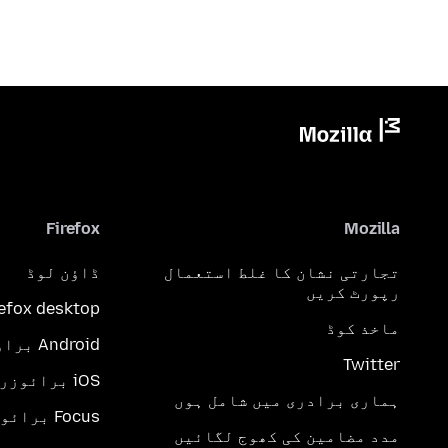
Firefox
Mozilla
تجارتی نشان کا غلط استعمال
ڈاؤن لوڈ
رپورٹ کریں
refox desktop
ماخذ کوڈ
Android براؤزر
Twitter
iOS برائوزر
ہماری برادری میں شامل ہوں
Focus برائوزر
مدد مضامین کی کھوج لگائیں