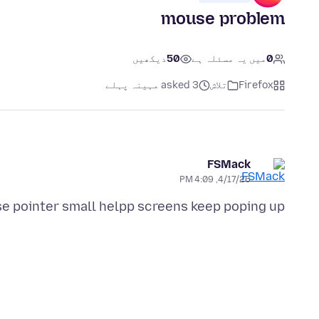
mouse problem
0
میں یہ مسئلہ ہے
50
دیکھیں
Firefox
تلاش
asked 3 مہینہ پہلے
FSMack
4/17/26, 4:09 PM
e pointer small helpp screens keep poping up