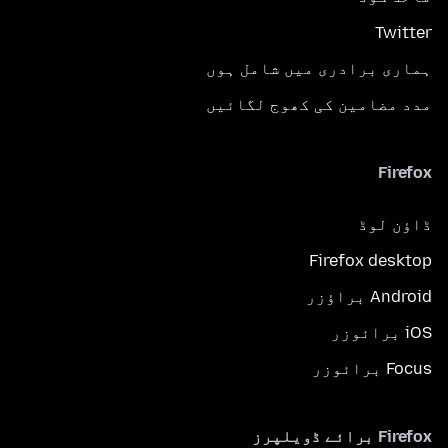
Twitter
ہماری برادری میں شامل ہوں
مدد مضامین کی کھوج لگائیں
Firefox
ڈاؤن لوڈ
Firefox desktop
Android براؤزر
iOS برائوزر
Focus برائوزر
Firefox برائے ڈویلپرز