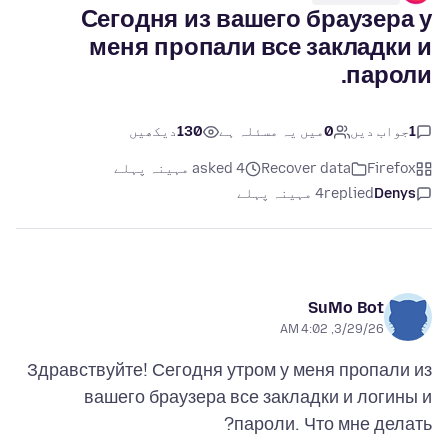
Сегодня из вашего браузера у
меня пропали все закладки и
пароли.
1
جواب دیں
0
میں یہ مسئلہ ہے
130
دیکھیں
Firefox
Recover data
asked 4 مہینہ پہلے
Denys
replied
4 مہینہ پہلے
SuMo Bot
3/29/26, 4:02 AM
Здравствуйте! Сегодня утром у меня пропали из
вашего браузера все закладки и логины и
пароли. Что мне делать?