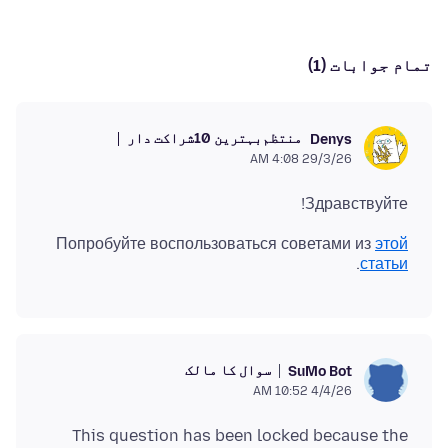
تمام جوابات (1)
منتظم
بہترین 10شراکت دار
Denys
29/3/26 4:08 AM
Здравствуйте!
Попробуйте воспользоваться советами из
этой
.
статьи
سوال کا مالک
SuMo Bot
4/4/26 10:52 AM
This question has been locked because the